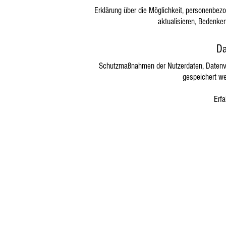
Erklärung über die Möglichkeit, personenbez
aktualisieren, Bedenk
Da
Schutzmaßnahmen der Nutzerdaten, Datenve
gespeichert w
Erf
Impres
© 20